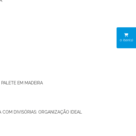
A
0
iten(s)
O PALETE EM MADEIRA
RA COM DIVISÓRIAS: ORGANIZAÇÃO IDEAL