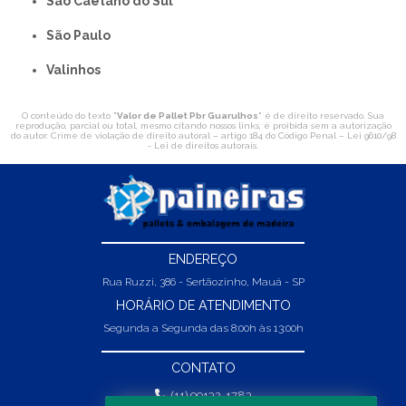
São Caetano do Sul
São Paulo
Valinhos
O conteúdo do texto "
Valor de Pallet Pbr Guarulhos
" é de direito reservado. Sua
reprodução, parcial ou total, mesmo citando nossos links, é proibida sem a autorização
do autor. Crime de violação de direito autoral – artigo 184 do Código Penal –
Lei 9610/98
- Lei de direitos autorais
.
ENDEREÇO
Rua Ruzzi, 386 - Sertãozinho, Mauá - SP
HORÁRIO DE ATENDIMENTO
Segunda a Segunda das 8:00h às 13:00h
CONTATO
(11) 99132-1783