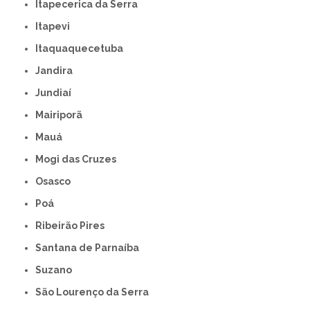
Itapecerica da Serra
Itapevi
Itaquaquecetuba
Jandira
Jundiaí
Mairiporã
Mauá
Mogi das Cruzes
Osasco
Poá
Ribeirão Pires
Santana de Parnaíba
Suzano
São Lourenço da Serra