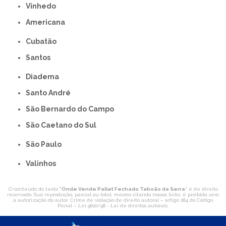
Vinhedo
americana
Cubatão
Santos
Diadema
Santo André
São Bernardo do Campo
São Caetano do Sul
São Paulo
Valinhos
O conteúdo do texto "
Onde Vende Pallet Fechado Taboão da Serra
" é de direito
reservado. Sua reprodução, parcial ou total, mesmo citando nossos links, é proibida sem
a autorização do autor. Crime de violação de direito autoral – artigo 184 do Código
Penal –
Lei 9610/98 - Lei de direitos autorais
.