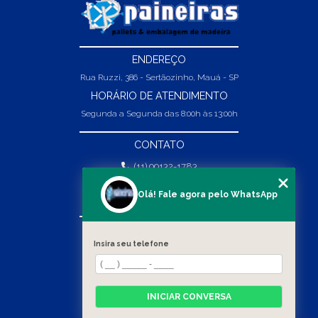
ENDEREÇO
Rua Ruzzi, 386 - Sertãozinho, Mauá - SP
HORÁRIO DE ATENDIMENTO
Segunda a Segunda das 8:00h às 13:00h
CONTATO
(11) 99132-1783
(11) 99132-1783
Olá! Fale agora pelo WhatsApp
vendas@abpaineiras.com.br
MENU
Insira seu telefone
HOME
SOBRE NÓS
PRODUTOS
INICIAR CONVERSA
BLOG