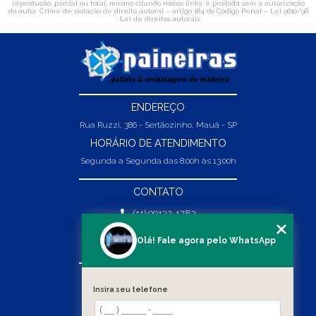
reprodução, parcial ou total, mesmo citando nossos links, é proibida sem a autorização
do autor. Crime de violação de direito autoral – artigo 184 do Código Penal –
Lei 9610/98
- Lei de direitos autorais
.
ENDEREÇO
Rua Ruzzi, 386 - Sertãozinho, Mauá - SP
HORÁRIO DE ATENDIMENTO
Segunda a Segunda das 8:00h às 13:00h
CONTATO
(11) 99132-1783
(11) 99132-1783
Olá! Fale agora pelo WhatsApp
vendas@abpaineiras.com.br
MENU
Insira seu telefone
HOME
SOBRE NÓS