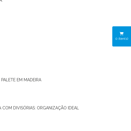
A
0
iten(s)
O PALETE EM MADEIRA
RA COM DIVISÓRIAS: ORGANIZAÇÃO IDEAL