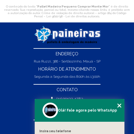
O conteúdo do texto "
Pallet Madeira Pequeno Comprar Monte Mor
" é de direito
reservado. Sua reprodução, parcial ou total, mesmo citando nossos links, é proibida sem
a autorização do autor. Crime de violação de direito autoral – artigo 184 do Código
Penal –
Lei 9610/98 - Lei de direitos autorais
.
ENDEREÇO
Rua Ruzzi, 386 - Sertãozinho, Mauá - SP
HORÁRIO DE ATENDIMENTO
Segunda a Segunda das 8:00h às 13:00h
CONTATO
(11) 99132-1783
(11) 99132-1783
Olá! Fale agora pelo WhatsApp
vendas@abpaineiras.com.br
MENU
Insira seu telefone