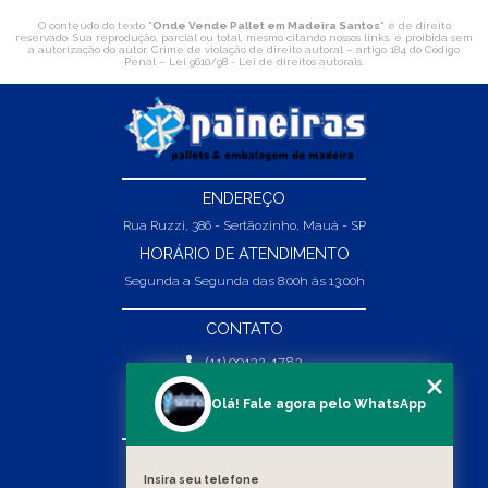
O conteúdo do texto "
Onde Vende Pallet em Madeira Santos
" é de direito
reservado. Sua reprodução, parcial ou total, mesmo citando nossos links, é proibida sem
a autorização do autor. Crime de violação de direito autoral – artigo 184 do Código
Penal –
Lei 9610/98 - Lei de direitos autorais
.
ENDEREÇO
Rua Ruzzi, 386 - Sertãozinho, Mauá - SP
HORÁRIO DE ATENDIMENTO
Segunda a Segunda das 8:00h às 13:00h
CONTATO
(11) 99132-1783
(11) 99132-1783
Olá! Fale agora pelo WhatsApp
vendas@abpaineiras.com.br
MENU
Insira seu telefone