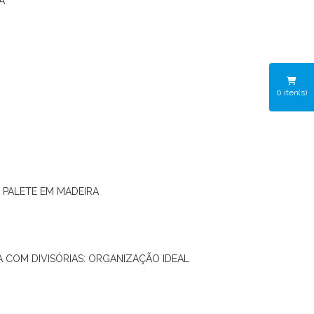
A
0
iten(s)
O PALETE EM MADEIRA
RA COM DIVISÓRIAS: ORGANIZAÇÃO IDEAL