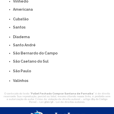
Vinhedo
americana
Cubatão
Santos
Diadema
Santo André
São Bernardo do Campo
São Caetano do Sul
São Paulo
Valinhos
O conteúdo do texto "
Pallet Fechado Comprar Santana de Parnaíba
" é de direito
reservado. Sua reprodução, parcial ou total, mesmo citando nossos links, é proibida sem
a autorização do autor. Crime de violação de direito autoral – artigo 184 do Código
Penal –
Lei 9610/98 - Lei de direitos autorais
.