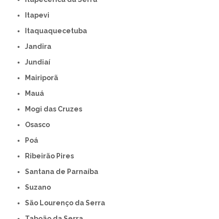
Itapevi
Itaquaquecetuba
Jandira
Jundiaí
Mairiporã
Mauá
Mogi das Cruzes
Osasco
Poá
Ribeirão Pires
Santana de Parnaíba
Suzano
São Lourenço da Serra
Taboão da Serra