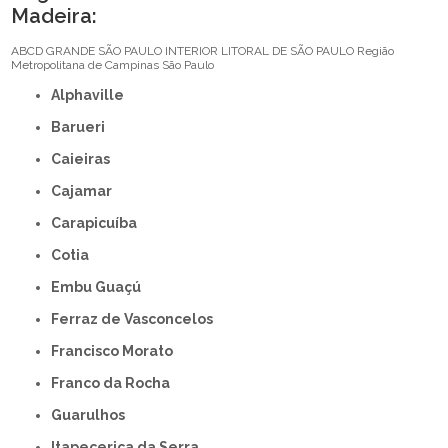
Madeira:
ABCD
GRANDE SÃO PAULO
INTERIOR
LITORAL DE SÃO PAULO
Região
Metropolitana de Campinas
São Paulo
Alphaville
Barueri
Caieiras
Cajamar
Carapicuíba
Cotia
Embu Guaçú
Ferraz de Vasconcelos
Francisco Morato
Franco da Rocha
Guarulhos
Itapecerica da Serra