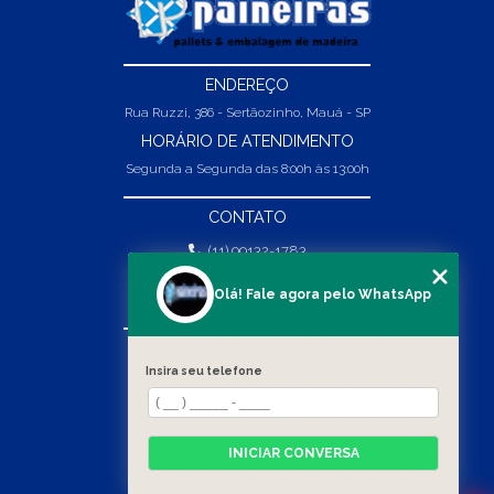
ENDEREÇO
Rua Ruzzi, 386 - Sertãozinho, Mauá - SP
HORÁRIO DE ATENDIMENTO
Segunda a Segunda das 8:00h às 13:00h
CONTATO
(11) 99132-1783
(11) 99132-1783
Olá! Fale agora pelo WhatsApp
vendas@abpaineiras.com.br
MENU
Insira seu telefone
HOME
SOBRE NÓS
PRODUTOS
INICIAR CONVERSA
BLOG
CONTATO