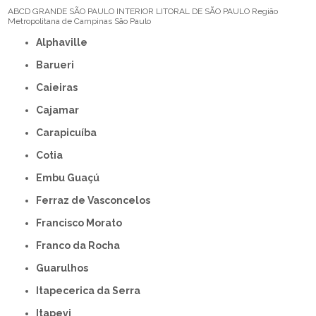
ABCD
GRANDE SÃO PAULO
INTERIOR
LITORAL DE SÃO PAULO
Região
Metropolitana de Campinas
São Paulo
Alphaville
Barueri
Caieiras
Cajamar
Carapicuíba
Cotia
Embu Guaçú
Ferraz de Vasconcelos
Francisco Morato
Franco da Rocha
Guarulhos
Itapecerica da Serra
Itapevi