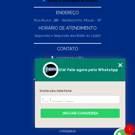
ENDEREÇO
Rua Ruzzi, 386 - Sertãozinho, Mauá - SP
HORÁRIO DE ATENDIMENTO
Segunda a Segunda das 8:00h às 13:00h
CONTATO
(11) 99132-1783
(11) 99132-1783
Olá! Fale agora pelo WhatsApp
vendas@abpaineiras.com.br
MENU
Insira seu telefone
HOME
SOBRE NÓS
PRODUTOS
INICIAR CONVERSA
BLOG
CONTATO
1
CATEGORIAS