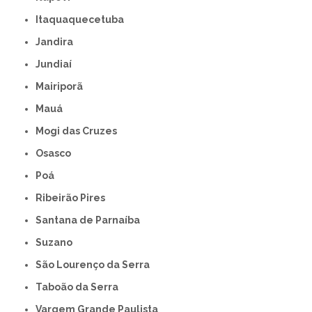
Itaquaquecetuba
Jandira
Jundiaí
Mairiporã
Mauá
Mogi das Cruzes
Osasco
Poá
Ribeirão Pires
Santana de Parnaíba
Suzano
São Lourenço da Serra
Taboão da Serra
Vargem Grande Paulista