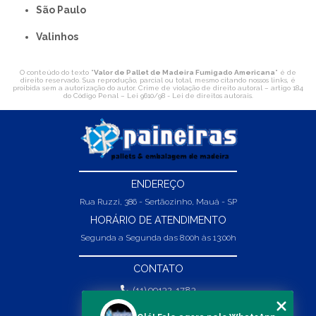
São Paulo
Valinhos
O conteúdo do texto "
Valor de Pallet de Madeira Fumigado Americana
" é de
direito reservado. Sua reprodução, parcial ou total, mesmo citando nossos links, é
proibida sem a autorização do autor. Crime de violação de direito autoral – artigo 184
do Código Penal –
Lei 9610/98 - Lei de direitos autorais
.
ENDEREÇO
Rua Ruzzi, 386 - Sertãozinho, Mauá - SP
HORÁRIO DE ATENDIMENTO
Segunda a Segunda das 8:00h às 13:00h
CONTATO
(11) 99132-1783
(11) 99132-1783