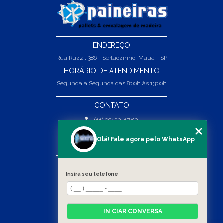
ENDEREÇO
Rua Ruzzi, 386 - Sertãozinho, Mauá - SP
HORÁRIO DE ATENDIMENTO
Segunda a Segunda das 8:00h às 13:00h
CONTATO
(11) 99132-1783
(11) 99132-1783
Olá! Fale agora pelo WhatsApp
vendas@abpaineiras.com.br
MENU
Insira seu telefone
HOME
SOBRE NÓS
PRODUTOS
INICIAR CONVERSA
BLOG