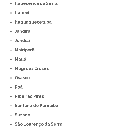
Itapecerica da Serra
Itapevi
Itaquaquecetuba
Jandira
Jundiaí
Mairiporã
Mauá
Mogi das Cruzes
Osasco
Poá
Ribeirão Pires
Santana de Parnaíba
Suzano
São Lourenço da Serra