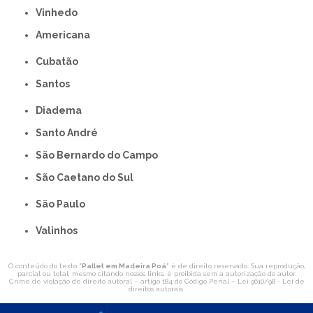
Vinhedo
americana
Cubatão
Santos
Diadema
Santo André
São Bernardo do Campo
São Caetano do Sul
São Paulo
Valinhos
O conteúdo do texto "
Pallet em Madeira Poá
" é de direito reservado. Sua reprodução,
parcial ou total, mesmo citando nossos links, é proibida sem a autorização do autor.
Crime de violação de direito autoral – artigo 184 do Código Penal –
Lei 9610/98 - Lei de
direitos autorais
.