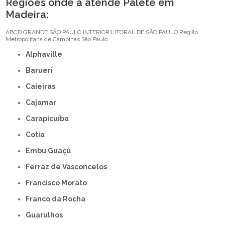
Regiões onde a atende Palete em
Madeira:
ABCD
GRANDE SÃO PAULO
INTERIOR
LITORAL DE SÃO PAULO
Região
Metropolitana de Campinas
São Paulo
Alphaville
Barueri
Caieiras
Cajamar
Carapicuíba
Cotia
Embu Guaçú
Ferraz de Vasconcelos
Francisco Morato
Franco da Rocha
Guarulhos