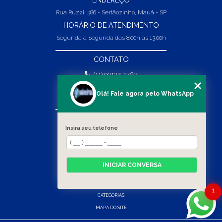
Rua Ruzzi, 386 - Sertãozinho, Mauá - SP
HORÁRIO DE ATENDIMENTO
Segunda a Segunda das 8:00h às 13:00h
CONTATO
(11) 99132-1783
(11) 99132-1783
Olá! Fale agora pelo WhatsApp
vendas@abpaineiras.com.br
MENU
Insira seu telefone
HOME
SOBRE NÓS
PRODUTOS
INICIAR CONVERSA
BLOG
CONTATO
1
CATEGORIAS
MAPA DO SITE