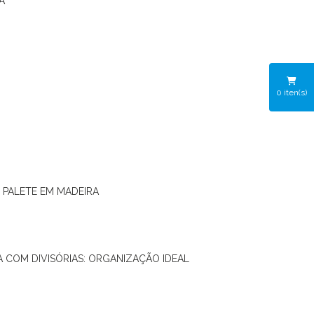
A
0
iten(s)
O PALETE EM MADEIRA
RA COM DIVISÓRIAS: ORGANIZAÇÃO IDEAL