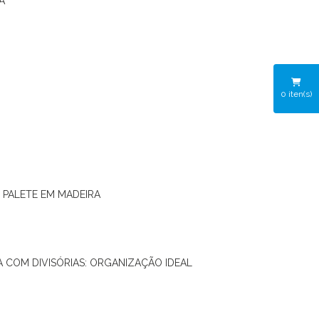
A
0
iten(s)
O PALETE EM MADEIRA
RA COM DIVISÓRIAS: ORGANIZAÇÃO IDEAL