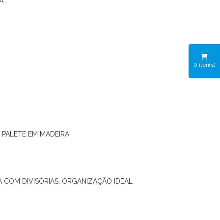
A
0
iten(s)
O PALETE EM MADEIRA
RA COM DIVISÓRIAS: ORGANIZAÇÃO IDEAL