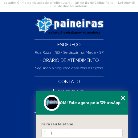
do autor. Crime de violação de direito autoral – artigo 184 do Código Penal –
Lei 9610/98
- Lei de direitos autorais
.
ENDEREÇO
Rua Ruzzi, 386 - Sertãozinho, Mauá - SP
HORÁRIO DE ATENDIMENTO
Segunda a Segunda das 8:00h às 13:00h
CONTATO
(11) 99132-1783
(11) 99132-1783
Olá! Fale agora pelo WhatsApp
vendas@abpaineiras.com.br
MENU
Insira seu telefone
HOME
SOBRE NÓS