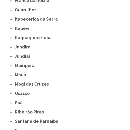
Franco da Rocha
Guarulhos
Itapecerica da Serra
Itapevi
Itaquaquecetuba
Jandira
Jundiaí
Mairiporã
Mauá
Mogi das Cruzes
Osasco
Poá
Ribeirão Pires
Santana de Parnaíba