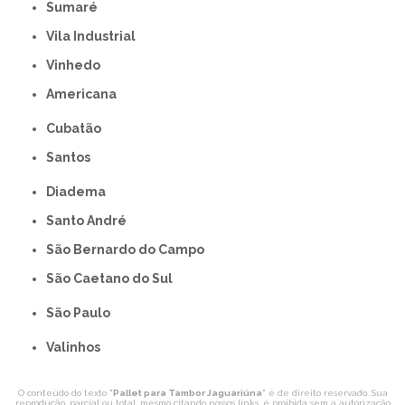
Sumaré
Vila Industrial
Vinhedo
americana
Cubatão
Santos
Diadema
Santo André
São Bernardo do Campo
São Caetano do Sul
São Paulo
Valinhos
O conteúdo do texto "
Pallet para Tambor Jaguariúna
" é de direito reservado. Sua
reprodução, parcial ou total, mesmo citando nossos links, é proibida sem a autorização