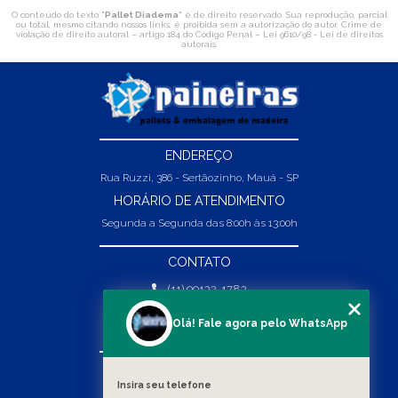
O conteúdo do texto "
Pallet Diadema
" é de direito reservado. Sua reprodução, parcial
ou total, mesmo citando nossos links, é proibida sem a autorização do autor. Crime de
violação de direito autoral – artigo 184 do Código Penal –
Lei 9610/98 - Lei de direitos
autorais
.
ENDEREÇO
Rua Ruzzi, 386 - Sertãozinho, Mauá - SP
HORÁRIO DE ATENDIMENTO
Segunda a Segunda das 8:00h às 13:00h
CONTATO
(11) 99132-1783
(11) 99132-1783
Olá! Fale agora pelo WhatsApp
vendas@abpaineiras.com.br
MENU
Insira seu telefone
HOME