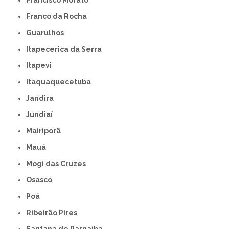
Francisco Morato
Franco da Rocha
Guarulhos
Itapecerica da Serra
Itapevi
Itaquaquecetuba
Jandira
Jundiaí
Mairiporã
Mauá
Mogi das Cruzes
Osasco
Poá
Ribeirão Pires