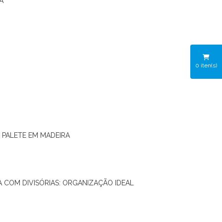
A
0
iten(s)
O PALETE EM MADEIRA
RA COM DIVISÓRIAS: ORGANIZAÇÃO IDEAL