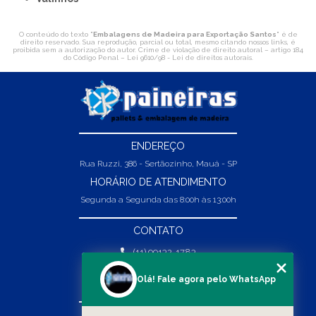
O conteúdo do texto "
Embalagens de Madeira para Exportação Santos
" é de
direito reservado. Sua reprodução, parcial ou total, mesmo citando nossos links, é
proibida sem a autorização do autor. Crime de violação de direito autoral – artigo 184
do Código Penal –
Lei 9610/98 - Lei de direitos autorais
.
ENDEREÇO
Rua Ruzzi, 386 - Sertãozinho, Mauá - SP
HORÁRIO DE ATENDIMENTO
Segunda a Segunda das 8:00h às 13:00h
CONTATO
(11) 99132-1783
(11) 99132-1783
Olá! Fale agora pelo WhatsApp
vendas@abpaineiras.com.br
MENU