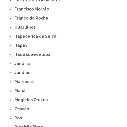
Ferraz de Vasconcelos
Francisco Morato
Franco da Rocha
Guarulhos
Itapecerica da Serra
Itapevi
Itaquaquecetuba
Jandira
Jundiaí
Mairiporã
Mauá
Mogi das Cruzes
Osasco
Poá