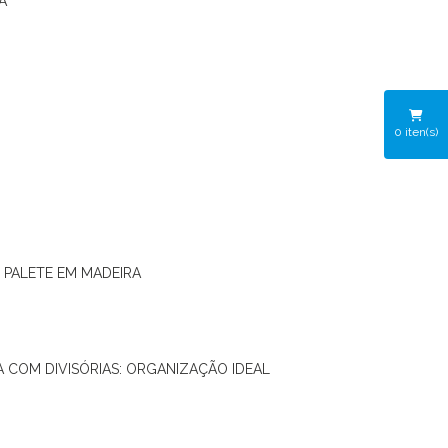
A
0
iten(s)
O PALETE EM MADEIRA
RA COM DIVISÓRIAS: ORGANIZAÇÃO IDEAL