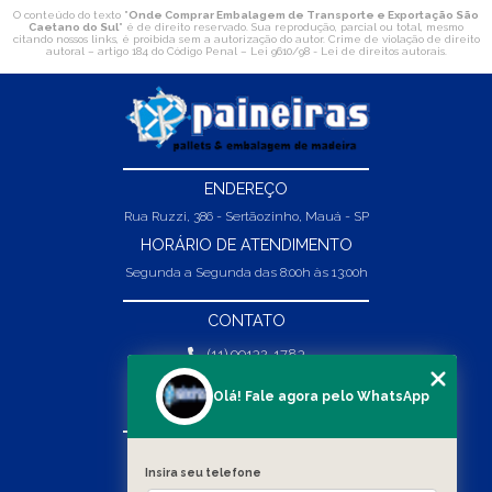
O conteúdo do texto "
Onde Comprar Embalagem de Transporte e Exportação São
Caetano do Sul
" é de direito reservado. Sua reprodução, parcial ou total, mesmo
citando nossos links, é proibida sem a autorização do autor. Crime de violação de direito
autoral – artigo 184 do Código Penal –
Lei 9610/98 - Lei de direitos autorais
.
ENDEREÇO
Rua Ruzzi, 386 - Sertãozinho, Mauá - SP
HORÁRIO DE ATENDIMENTO
Segunda a Segunda das 8:00h às 13:00h
CONTATO
(11) 99132-1783
(11) 99132-1783
Olá! Fale agora pelo WhatsApp
vendas@abpaineiras.com.br
MENU
Insira seu telefone
HOME