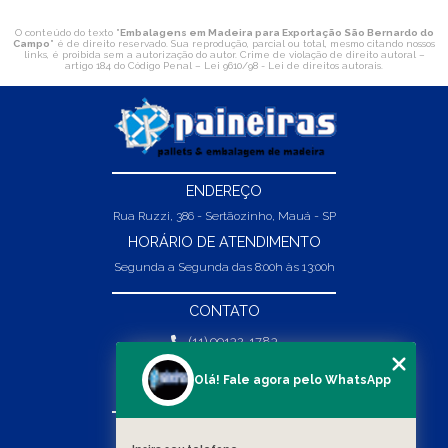
O conteúdo do texto "
Embalagens em Madeira para Exportação São Bernardo do
Campo
" é de direito reservado. Sua reprodução, parcial ou total, mesmo citando nossos
links, é proibida sem a autorização do autor. Crime de violação de direito autoral –
artigo 184 do Código Penal –
Lei 9610/98 - Lei de direitos autorais
.
ENDEREÇO
Rua Ruzzi, 386 - Sertãozinho, Mauá - SP
HORÁRIO DE ATENDIMENTO
Segunda a Segunda das 8:00h às 13:00h
CONTATO
(11) 99132-1783
(11) 99132-1783
Olá! Fale agora pelo WhatsApp
vendas@abpaineiras.com.br
MENU