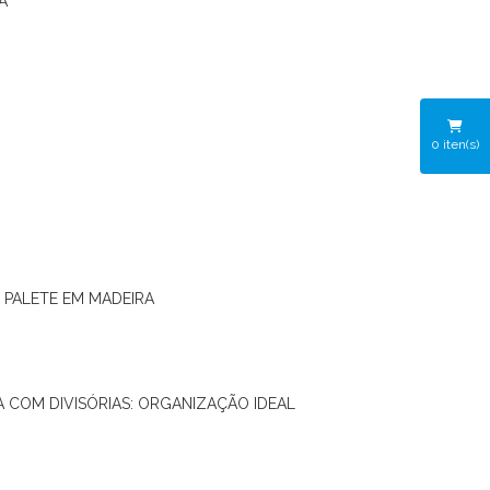
A
0
iten(s)
O PALETE EM MADEIRA
RA COM DIVISÓRIAS: ORGANIZAÇÃO IDEAL