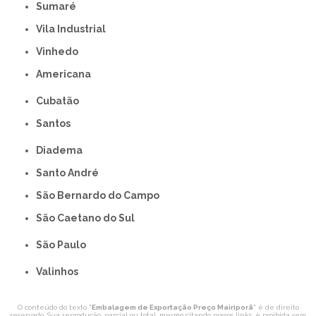
Sumaré
Vila Industrial
Vinhedo
americana
Cubatão
Santos
Diadema
Santo André
São Bernardo do Campo
São Caetano do Sul
São Paulo
Valinhos
O conteúdo do texto "
Embalagem de Exportação Preço Mairiporã
" é de direito
reservado. Sua reprodução, parcial ou total, mesmo citando nossos links, é proibida sem