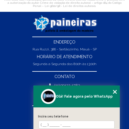
a autorização do autor. Crime de violação de direito autoral – artigo 184 do Código
Penal –
Lei 9610/98 - Lei de direitos autorais
.
ENDEREÇO
Rua Ruzzi, 386 - Sertãozinho, Mauá - SP
HORÁRIO DE ATENDIMENTO
Segunda a Segunda das 8:00h às 13:00h
CONTATO
(11) 99132-1783
(11) 99132-1783
Olá! Fale agora pelo WhatsApp
vendas@abpaineiras.com.br
MENU
Insira seu telefone
HOME
SOBRE NÓS