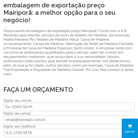
embalagem de exportação preço
Mairiporã: a melhor opção para o seu
negócio!
Pesquisando embalagem de exportação preço Mairiporã? Conte com a A B
Paineiras para solicitar serviços do ramo de Paletes de Madeira, por exemplo,
Palete Madeira Pbr, Paletes de Madeira Mauá, Caixa de Madeira
Armazenamento, Caixas de Madeira, Fabricação de Pallet de Madeira Fechado
e Empresa de Caixa de Madeira Especiais Santo André. A empresa conta com
um time de profissionais qualificados para o serviço, além de investir em
equipamentos modernos, que se ajustam a sua necessidade. Nossos
profissionais estão prontos para atendê-lo adequadamente, nós oferecermos,
além do que já foi citado, outros serviços, como por exemplo, Caixa de Madeira
Tipo Exportação e Engradado de Madeira Grande. Por isso, fale conosco e saiba
mais.
FAÇA UM ORÇAMENTO
Digite seu nome
Digite seu email
Digite seu telefone
iten(s)