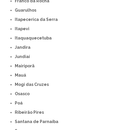
Franco da Rocha
Guarulhos
Itapecerica da Serra
Itapevi
Itaquaquecetuba
Jandira
Jundiaí
Mairiporã
Mauá
Mogi das Cruzes
Osasco
Poá
Ribeirão Pires
Santana de Parnaíba