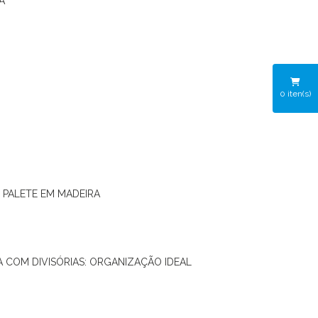
A
0
iten(s)
O PALETE EM MADEIRA
RA COM DIVISÓRIAS: ORGANIZAÇÃO IDEAL