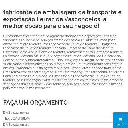
fabricante de embalagem de transporte e
exportação Ferraz de Vasconcelos: a
melhor opção para o seu negócio!
Buscando fabricante de embalagem de transporte e exportação Ferraz de
Vasconcelos? Confira os serviços oferecidos pela A B Paineiras, você pode
encontrar Palete Madeira Pbr, Fabricação de Pallet de Madeira Fumigados,
Fabricação de Pallet de Madeira Fechado, Empresa de Caixa de Madeira
Especiais Santo André, Caixa de Madeira Armazenamento, Caixas de Madeira,
Paletes de Madeira Mauá e Fabricação de Pallet de Madeira São Bernardo do
Campo, entre outras alternativas. Tudo isso graças a um grupo de profissionais
qualificados e especializados no ramo, além de um investimento considerável
em equipamentos e instalações modernas. Desenvolvemos cada trabalho de
uma forma profissional e objetiva. Com isso, conseguimos disponibilizar outros
trabalhos, como Palete Madeira Dimensões e Fabricação de Pallet Grande de
Madeira para Exportação. Saiba mais entrando em contato com nossa empresa,
sanando assim as suas dúvidas sobre os serviços e produtos disponibilizados
pelo ramo com a melhor marca.
FAÇA UM ORÇAMENTO
Digite seu nome
iten(s)
Digite seu email