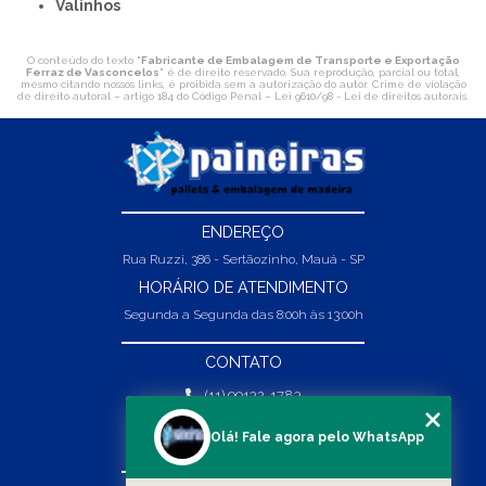
Valinhos
O conteúdo do texto "
Fabricante de Embalagem de Transporte e Exportação
Ferraz de Vasconcelos
" é de direito reservado. Sua reprodução, parcial ou total,
mesmo citando nossos links, é proibida sem a autorização do autor. Crime de violação
de direito autoral – artigo 184 do Código Penal –
Lei 9610/98 - Lei de direitos autorais
.
ENDEREÇO
Rua Ruzzi, 386 - Sertãozinho, Mauá - SP
HORÁRIO DE ATENDIMENTO
Segunda a Segunda das 8:00h às 13:00h
CONTATO
(11) 99132-1783
(11) 99132-1783
Olá! Fale agora pelo WhatsApp
vendas@abpaineiras.com.br