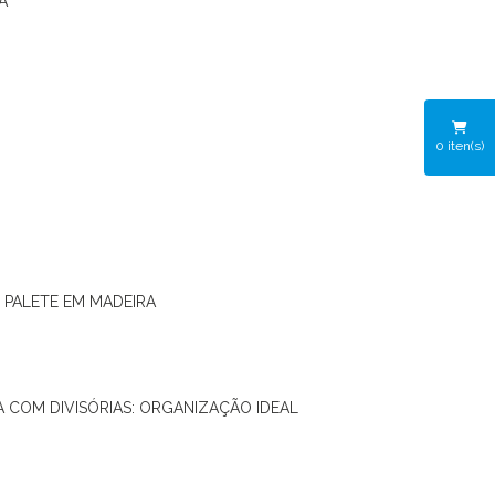
A
0
iten(s)
O PALETE EM MADEIRA
RA COM DIVISÓRIAS: ORGANIZAÇÃO IDEAL