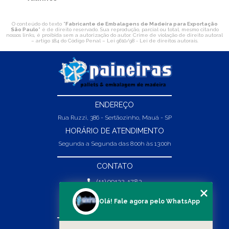
O conteúdo do texto "
Fabricante de Embalagens de Madeira para Exportação
São Paulo
" é de direito reservado. Sua reprodução, parcial ou total, mesmo citando
nossos links, é proibida sem a autorização do autor. Crime de violação de direito autoral
– artigo 184 do Código Penal –
Lei 9610/98 - Lei de direitos autorais
.
ENDEREÇO
Rua Ruzzi, 386 - Sertãozinho, Mauá - SP
HORÁRIO DE ATENDIMENTO
Segunda a Segunda das 8:00h às 13:00h
CONTATO
(11) 99132-1783
(11) 99132-1783
Olá! Fale agora pelo WhatsApp
vendas@abpaineiras.com.br
MENU