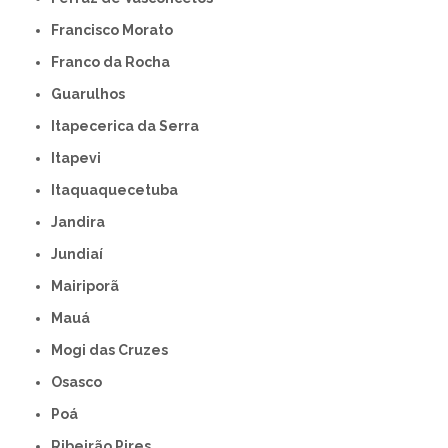
Francisco Morato
Franco da Rocha
Guarulhos
Itapecerica da Serra
Itapevi
Itaquaquecetuba
Jandira
Jundiaí
Mairiporã
Mauá
Mogi das Cruzes
Osasco
Poá
Ribeirão Pires