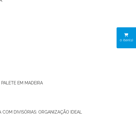
A
0
iten(s)
O PALETE EM MADEIRA
RA COM DIVISÓRIAS: ORGANIZAÇÃO IDEAL