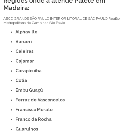
Regiões onde a atende Palete em
Madeira:
ABCD
GRANDE SÃO PAULO
INTERIOR
LITORAL DE SÃO PAULO
Região
Metropolitana de Campinas
São Paulo
Alphaville
Barueri
Caieiras
Cajamar
Carapicuíba
Cotia
Embu Guaçú
Ferraz de Vasconcelos
Francisco Morato
Franco da Rocha
Guarulhos