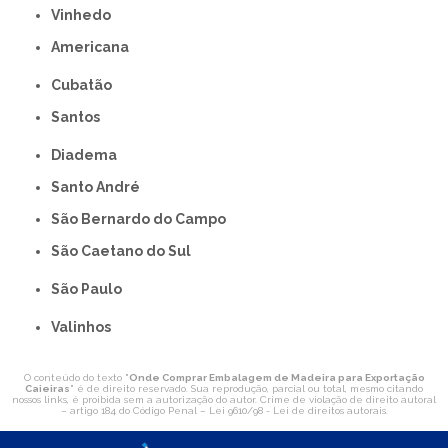
Vinhedo
americana
Cubatão
Santos
Diadema
Santo André
São Bernardo do Campo
São Caetano do Sul
São Paulo
Valinhos
O conteúdo do texto "
Onde Comprar Embalagem de Madeira para Exportação
Caieiras
" é de direito reservado. Sua reprodução, parcial ou total, mesmo citando
nossos links, é proibida sem a autorização do autor. Crime de violação de direito autoral
– artigo 184 do Código Penal –
Lei 9610/98 - Lei de direitos autorais
.