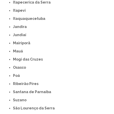
Itapecerica da Serra
Itapevi
Itaquaquecetuba
Jandira
Jundiaí
Mairiporã
Mauá
Mogi das Cruzes
Osasco
Poá
Ribeirão Pires
Santana de Parnaíba
Suzano
São Lourenço da Serra