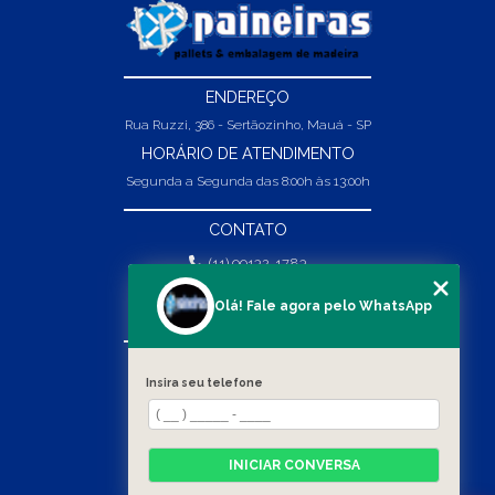
ENDEREÇO
Rua Ruzzi, 386 - Sertãozinho, Mauá - SP
HORÁRIO DE ATENDIMENTO
Segunda a Segunda das 8:00h às 13:00h
CONTATO
(11) 99132-1783
(11) 99132-1783
Olá! Fale agora pelo WhatsApp
vendas@abpaineiras.com.br
MENU
Insira seu telefone
HOME
SOBRE NÓS
PRODUTOS
INICIAR CONVERSA
BLOG