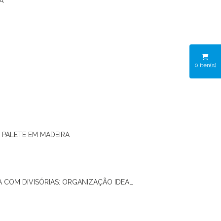
A
0
iten(s)
O PALETE EM MADEIRA
RA COM DIVISÓRIAS: ORGANIZAÇÃO IDEAL