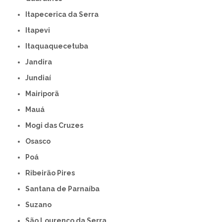
Itapecerica da Serra
Itapevi
Itaquaquecetuba
Jandira
Jundiaí
Mairiporã
Mauá
Mogi das Cruzes
Osasco
Poá
Ribeirão Pires
Santana de Parnaíba
Suzano
São Lourenço da Serra