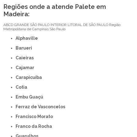
Regiões onde a atende Palete em
Madeira:
ABCD
GRANDE SÃO PAULO
INTERIOR
LITORAL DE SÃO PAULO
Região
Metropolitana de Campinas
São Paulo
Alphaville
Barueri
Caieiras
Cajamar
Carapicuíba
Cotia
Embu Guaçú
Ferraz de Vasconcelos
Francisco Morato
Franco da Rocha
Guarulhos