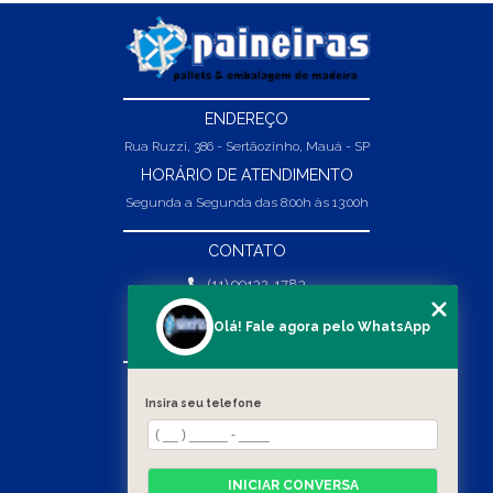
ENDEREÇO
Rua Ruzzi, 386 - Sertãozinho, Mauá - SP
HORÁRIO DE ATENDIMENTO
Segunda a Segunda das 8:00h às 13:00h
CONTATO
(11) 99132-1783
(11) 99132-1783
Olá! Fale agora pelo WhatsApp
vendas@abpaineiras.com.br
MENU
Insira seu telefone
HOME
SOBRE NÓS
PRODUTOS
INICIAR CONVERSA