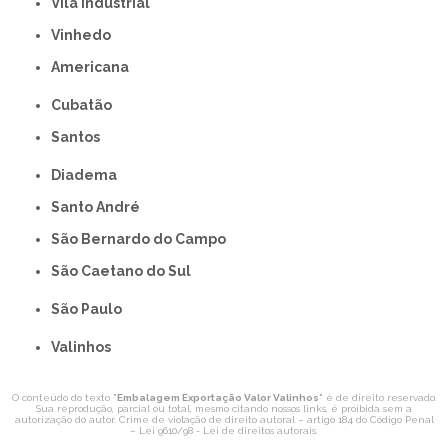
Vila Industrial
Vinhedo
americana
Cubatão
Santos
Diadema
Santo André
São Bernardo do Campo
São Caetano do Sul
São Paulo
Valinhos
O conteúdo do texto "
Embalagem Exportação Valor Valinhos
" é de direito reservado.
Sua reprodução, parcial ou total, mesmo citando nossos links, é proibida sem a
autorização do autor. Crime de violação de direito autoral – artigo 184 do Código Penal
–
Lei 9610/98 - Lei de direitos autorais
.