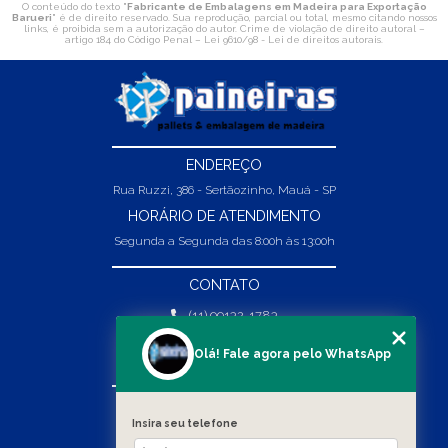
O conteúdo do texto "
Fabricante de Embalagens em Madeira para Exportação
Barueri
" é de direito reservado. Sua reprodução, parcial ou total, mesmo citando nossos
links, é proibida sem a autorização do autor. Crime de violação de direito autoral –
artigo 184 do Código Penal –
Lei 9610/98 - Lei de direitos autorais
.
ENDEREÇO
Rua Ruzzi, 386 - Sertãozinho, Mauá - SP
HORÁRIO DE ATENDIMENTO
Segunda a Segunda das 8:00h às 13:00h
CONTATO
(11) 99132-1783
(11) 99132-1783
Olá! Fale agora pelo WhatsApp
vendas@abpaineiras.com.br
MENU
Insira seu telefone
HOME