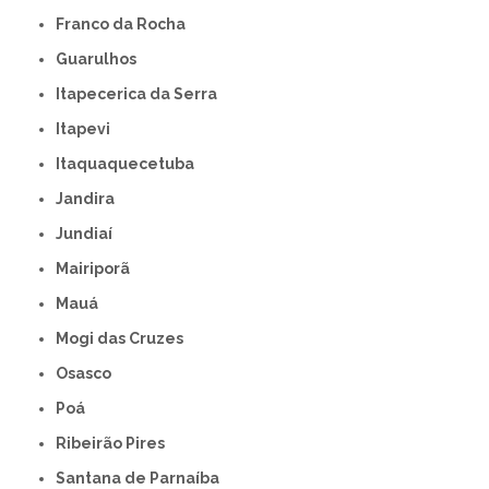
Franco da Rocha
Guarulhos
Itapecerica da Serra
Itapevi
Itaquaquecetuba
Jandira
Jundiaí
Mairiporã
Mauá
Mogi das Cruzes
Osasco
Poá
Ribeirão Pires
Santana de Parnaíba