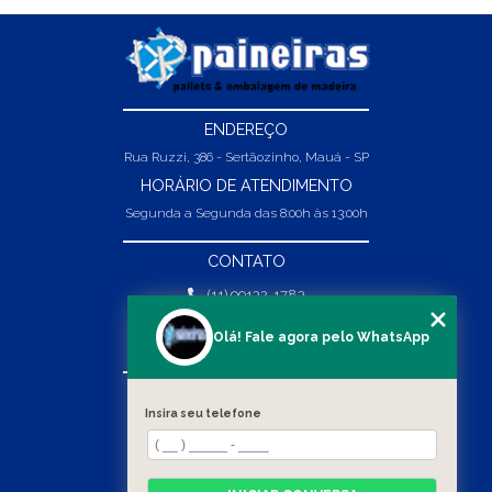
ENDEREÇO
Rua Ruzzi, 386 - Sertãozinho, Mauá - SP
HORÁRIO DE ATENDIMENTO
Segunda a Segunda das 8:00h às 13:00h
CONTATO
(11) 99132-1783
(11) 99132-1783
Olá! Fale agora pelo WhatsApp
vendas@abpaineiras.com.br
MENU
Insira seu telefone
HOME
SOBRE NÓS
PRODUTOS