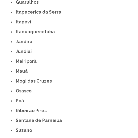
Guarulhos
Itapecerica da Serra
Itapevi
Itaquaquecetuba
Jandira
Jundiaí
Mairiporã
Mauá
Mogi das Cruzes
Osasco
Poá
Ribeirão Pires
Santana de Parnaíba
Suzano