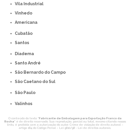
Vila Industrial
Vinhedo
americana
Cubatão
Santos
Diadema
Santo André
São Bernardo do Campo
São Caetano do Sul
São Paulo
Valinhos
O conteúdo do texto "
Fabricante de Embalagem para Exportação Franco da
Rocha
" é de direito reservado. Sua reprodução, parcial ou total, mesmo citando nossos
links, é proibida sem a autorização do autor. Crime de violação de direito autoral –
artigo 184 do Código Penal –
Lei 9610/98 - Lei de direitos autorais
.