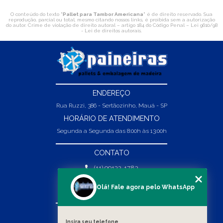
O conteúdo do texto "
Pallet para Tambor Americana
" é de direito reservado. Sua
reprodução, parcial ou total, mesmo citando nossos links, é proibida sem a autorização
do autor. Crime de violação de direito autoral – artigo 184 do Código Penal –
Lei 9610/98
- Lei de direitos autorais
.
ENDEREÇO
Rua Ruzzi, 386 - Sertãozinho, Mauá - SP
HORÁRIO DE ATENDIMENTO
Segunda a Segunda das 8:00h às 13:00h
CONTATO
(11) 99132-1783
(11) 99132-1783
Olá! Fale agora pelo WhatsApp
vendas@abpaineiras.com.br
MENU
Insira seu telefone