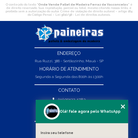
O conteúdo do texto "
Onde Vende Pallet de Madeira Ferraz de Vasconcelos
" é
de direito reservado. Sua reprodução, parcial ou total, mesmo citando nossos links, é
proibida sem a autorização do autor. Crime de violação de direito autoral – artigo 184
do Código Penal –
Lei 9610/98 - Lei de direitos autorais
.
ENDEREÇO
Rua Ruzzi, 386 - Sertãozinho, Mauá - SP
HORÁRIO DE ATENDIMENTO
Segunda a Segunda das 8:00h às 13:00h
CONTATO
(11) 99132-1783
(11) 99132-1783
Olá! Fale agora pelo WhatsApp
vendas@abpaineiras.com.br
MENU
Insira seu telefone
HOME