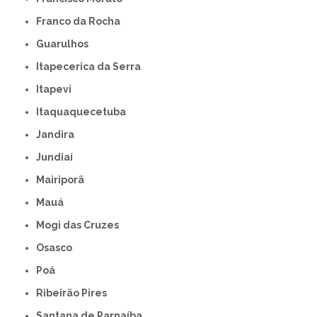
Franco da Rocha
Guarulhos
Itapecerica da Serra
Itapevi
Itaquaquecetuba
Jandira
Jundiaí
Mairiporã
Mauá
Mogi das Cruzes
Osasco
Poá
Ribeirão Pires
Santana de Parnaíba