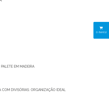
A
0
iten(s)
O PALETE EM MADEIRA
RA COM DIVISÓRIAS: ORGANIZAÇÃO IDEAL