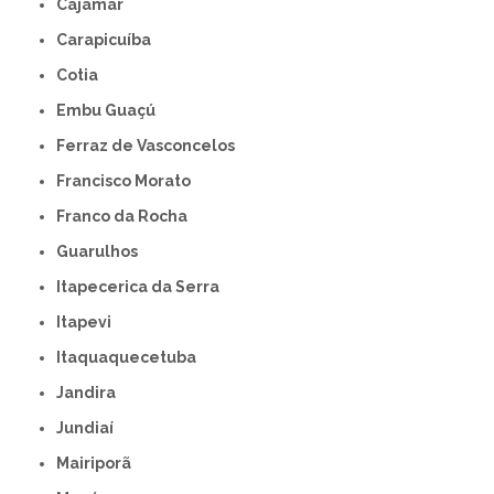
Cajamar
Carapicuíba
Cotia
Embu Guaçú
Ferraz de Vasconcelos
Francisco Morato
Franco da Rocha
Guarulhos
Itapecerica da Serra
Itapevi
Itaquaquecetuba
Jandira
Jundiaí
Mairiporã