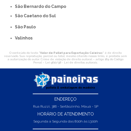
São Bernardo do Campo
São Caetano do Sul
São Paulo
Valinhos
O conteúdo do texto "
Valor de Pallet para Exportação Caieiras
" é de direito
reservado. Sua reprodução, parcial ou total, mesmo citando nossos links, é proibida sem
a autorização do autor. Crime de violação de direito autoral – artigo 184 do Código
Penal –
Lei 9610/98 - Lei de direitos autorais
.
ENDEREÇO
Rua Ruzzi, 386 - Sertãozinho, Mauá - SP
HORÁRIO DE ATENDIMENTO
Segunda a Segunda das 8:00h às 13:00h