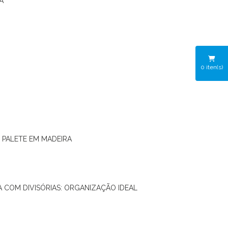
A
0
iten(s)
O PALETE EM MADEIRA
RA COM DIVISÓRIAS: ORGANIZAÇÃO IDEAL