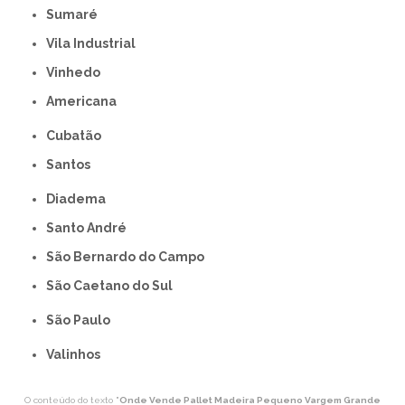
Sumaré
Vila Industrial
Vinhedo
americana
Cubatão
Santos
Diadema
Santo André
São Bernardo do Campo
São Caetano do Sul
São Paulo
Valinhos
O conteúdo do texto "
Onde Vende Pallet Madeira Pequeno Vargem Grande