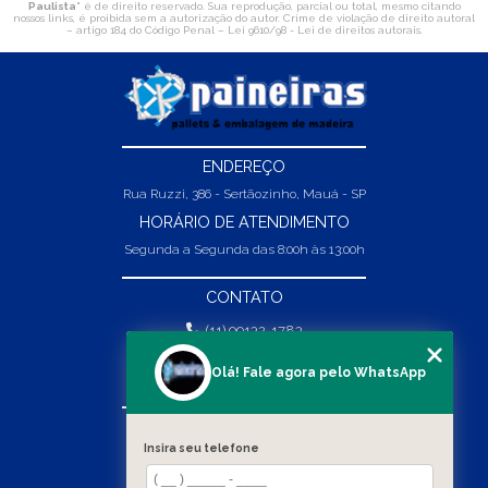
Paulista
" é de direito reservado. Sua reprodução, parcial ou total, mesmo citando
nossos links, é proibida sem a autorização do autor. Crime de violação de direito autoral
– artigo 184 do Código Penal –
Lei 9610/98 - Lei de direitos autorais
.
ENDEREÇO
Rua Ruzzi, 386 - Sertãozinho, Mauá - SP
HORÁRIO DE ATENDIMENTO
Segunda a Segunda das 8:00h às 13:00h
CONTATO
(11) 99132-1783
(11) 99132-1783
Olá! Fale agora pelo WhatsApp
vendas@abpaineiras.com.br
MENU
Insira seu telefone
HOME
SOBRE NÓS