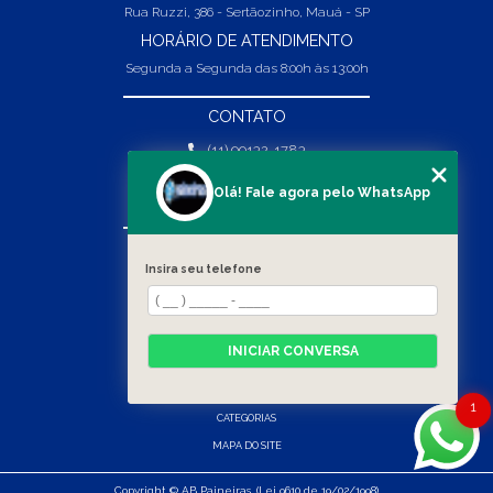
Rua Ruzzi, 386 - Sertãozinho, Mauá - SP
HORÁRIO DE ATENDIMENTO
Segunda a Segunda das 8:00h às 13:00h
CONTATO
(11) 99132-1783
(11) 99132-1783
Olá! Fale agora pelo WhatsApp
vendas@abpaineiras.com.br
MENU
Insira seu telefone
HOME
SOBRE NÓS
PRODUTOS
INICIAR CONVERSA
BLOG
CONTATO
1
CATEGORIAS
MAPA DO SITE
Copyright © AB Paineiras. (Lei 9610 de 19/02/1998)