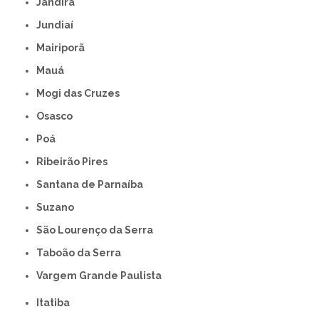
Jandira
Jundiaí
Mairiporã
Mauá
Mogi das Cruzes
Osasco
Poá
Ribeirão Pires
Santana de Parnaíba
Suzano
São Lourenço da Serra
Taboão da Serra
Vargem Grande Paulista
Itatiba