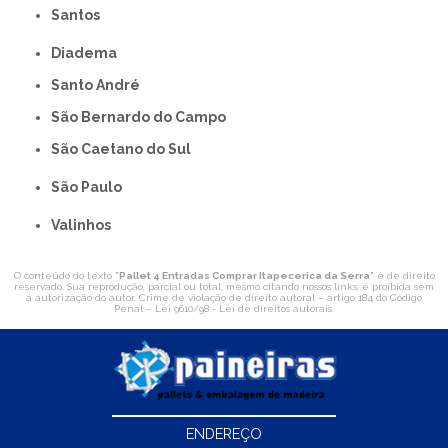
Santos
Diadema
Santo André
São Bernardo do Campo
São Caetano do Sul
São Paulo
Valinhos
O conteúdo do texto "
Pallet 4 Entradas Comprar Itapecerica da Serra
" é de direito
reservado. Sua reprodução, parcial ou total, mesmo citando nossos links, é proibida sem
a autorização do autor. Crime de violação de direito autoral – artigo 184 do Código
Penal –
Lei 9610/98 - Lei de direitos autorais
.
ENDEREÇO