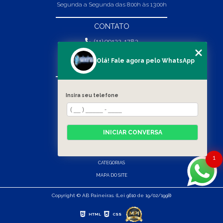
Segunda a Segunda das 8:00h às 13:00h
CONTATO
(11) 99132-1783
(11) 99132-1783
Olá! Fale agora pelo WhatsApp
vendas@abpaineiras.com.br
MENU
Insira seu telefone
HOME
SOBRE NÓS
PRODUTOS
INICIAR CONVERSA
BLOG
CONTATO
1
CATEGORIAS
MAPA DO SITE
Copyright © AB Paineiras. (Lei 9610 de 19/02/1998)
HTML
CSS