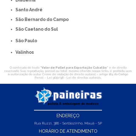
Santo André
São Bernardo do Campo
São Caetano do Sul
São Paulo
Valinhos
O conteúdo do texto "
Valor de Pallet para Exportação Cubatão
" é de direito
reservado. Sua reprodução, parcial ou total, mesmo citando nossos links, é proibida sem
a autorização do autor. Crime de violação de direito autoral – artigo 184 do Código
Penal –
Lei 9610/98 - Lei de direitos autorais
.
ENDEREÇO
Rua Ruzzi, 386 - Sertãozinho, Mauá - SP
HORÁRIO DE ATENDIMENTO