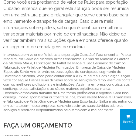
Como você está precisando de valor de Pallet para exportação
Cubatão, entenda que no geral esta solução pode ser resumida
em uma estrutura plana e retangular que serve como base para
empilhamento e transporte de cargas. Caso queira mais
informações sobre pallets, saiba que é ideal para empilhar e
transportar materiais por meio de empilhadeiras. Não deixe de
verificar também mais soluções que a empresa oferece quanto
ao segmento de embalagens de madeira.
Interessado em valor de Pallet para exportação Cubatão? Para encontrar Palete
Madeira Pbr, Caixa de Madeira Armazenamento, Caixas de Madeira e Paletes
de Madeira Mauá, Fabricação de Pallet de Madeira São Bernardo do Campo,
Fabricação de Pallet de Madeira Fumigados, Empresa de Caixa de Madeira
Especiais Santo André, entre outras opções de serviços do segmento de
Paletes de Madeira, você pode contar com a A B Paineiras. Com a organização
você consegue tirar as suas dúvidas sobre os serviços do ramo, além de contar
com os melhores profissionais e instalações. Assim, a empresa conquista sua
confiança e sua satisfação, que são os maiores objetivos da marca.
Desenvolvemos cada trabalho de uma forma profissional e objetiva. Com isso,
conseguimos disponibilizar outros trabalhos, como Palete Madeira Dimensões
e Fabricação de Pallet Grande de Madeira para Exportação. Saiba mais entrando
em contato com nossa empresa, sanando assim as suas dúvidas sobre os
serviços e produtos disponibilizados pelo ramo com a melhor marca.
iten(s)
FAÇA UM ORÇAMENTO