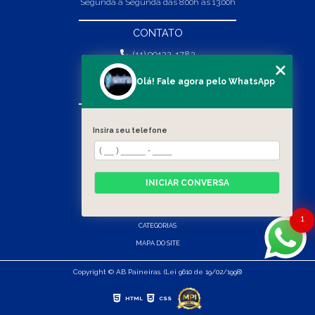
Segunda a Segunda das 8:00h às 13:00h
CONTATO
(11) 99132-1783
(11) 99132-1783
Olá! Fale agora pelo WhatsApp
vendas@abpaineiras.com.br
MENU
Insira seu telefone
HOME
SOBRE NÓS
PRODUTOS
INICIAR CONVERSA
BLOG
CONTATO
1
CATEGORIAS
MAPA DO SITE
Copyright © AB Paineiras. (Lei 9610 de 19/02/1998)
HTML
CSS