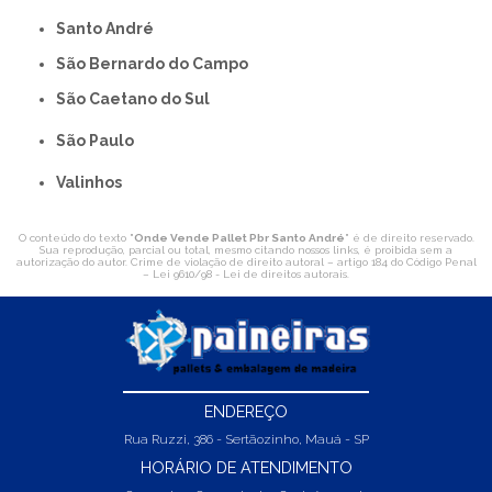
Santo André
São Bernardo do Campo
São Caetano do Sul
São Paulo
Valinhos
O conteúdo do texto "
Onde Vende Pallet Pbr Santo André
" é de direito reservado.
Sua reprodução, parcial ou total, mesmo citando nossos links, é proibida sem a
autorização do autor. Crime de violação de direito autoral – artigo 184 do Código Penal
–
Lei 9610/98 - Lei de direitos autorais
.
ENDEREÇO
Rua Ruzzi, 386 - Sertãozinho, Mauá - SP
HORÁRIO DE ATENDIMENTO