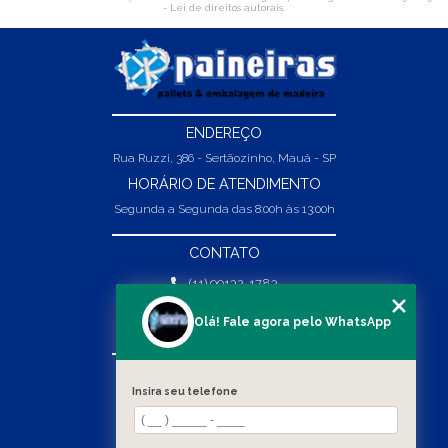
- Lei de direitos autorais
.
ENDEREÇO
Rua Ruzzi, 386 - Sertãozinho, Mauá - SP
HORÁRIO DE ATENDIMENTO
Segunda a Segunda das 8:00h às 13:00h
CONTATO
(11) 99132-1783
(11) 99132-1783
Olá! Fale agora pelo WhatsApp
vendas@abpaineiras.com.br
MENU
Insira seu telefone
HOME
SOBRE NÓS