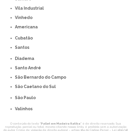
Vila Industrial
Vinhedo
americana
Cubatão
Santos
Diadema
Santo André
São Bernardo do Campo
São Caetano do Sul
São Paulo
Valinhos
O conteúdo do texto "
Pallet em Madeira Itatiba
" é de direito reservado. Sua
reprodução, parcial ou total, mesmo citando nossos links, é proibida sem a autorização
do autor. Crime de violação de direito autoral – artigo 184 do Código Penal –
Lei 9610/98