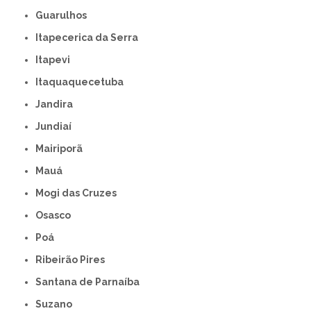
Guarulhos
Itapecerica da Serra
Itapevi
Itaquaquecetuba
Jandira
Jundiaí
Mairiporã
Mauá
Mogi das Cruzes
Osasco
Poá
Ribeirão Pires
Santana de Parnaíba
Suzano