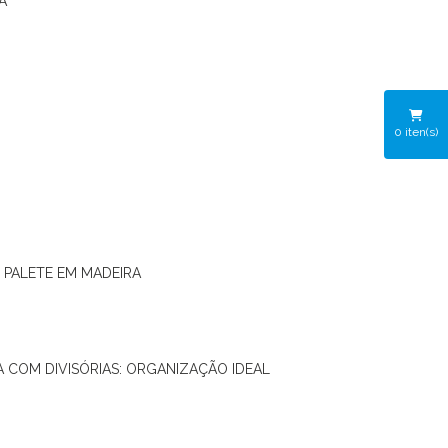
A
0
iten(s)
O PALETE EM MADEIRA
RA COM DIVISÓRIAS: ORGANIZAÇÃO IDEAL