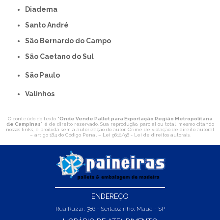
Diadema
Santo André
São Bernardo do Campo
São Caetano do Sul
São Paulo
Valinhos
O conteúdo do texto "
Onde Vende Pallet para Exportação Região Metropolitana
de Campinas
" é de direito reservado. Sua reprodução, parcial ou total, mesmo citando
nossos links, é proibida sem a autorização do autor. Crime de violação de direito autoral
– artigo 184 do Código Penal –
Lei 9610/98 - Lei de direitos autorais
.
ENDEREÇO
Rua Ruzzi, 386 - Sertãozinho, Mauá - SP