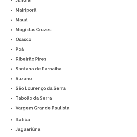
Jundiaí
Mairiporã
Mauá
Mogi das Cruzes
Osasco
Poá
Ribeirão Pires
Santana de Parnaíba
Suzano
São Lourenço da Serra
Taboão da Serra
Vargem Grande Paulista
Itatiba
Jaguariúna