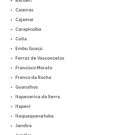
Barueri
Caieiras
Cajamar
Carapicuíba
Cotia
Embu Guaçú
Ferraz de Vasconcelos
Francisco Morato
Franco da Rocha
Guarulhos
Itapecerica da Serra
Itapevi
Itaquaquecetuba
Jandira