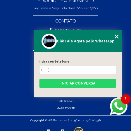
HORÁRIO DE ATENDIMENTO
Segunda a Segunda das 8:00h às 13:00h
CONTATO
(11) 99132-1783
(11) 99132-1783
Olá! Fale agora pelo WhatsApp
vendas@abpaineiras.com.br
MENU
Insira seu telefone
HOME
SOBRE NÓS
PRODUTOS
INICIAR CONVERSA
BLOG
CONTATO
1
CATEGORIAS
MAPA DO SITE
Copyright © AB Paineiras. (Lei 9610 de 19/02/1998)