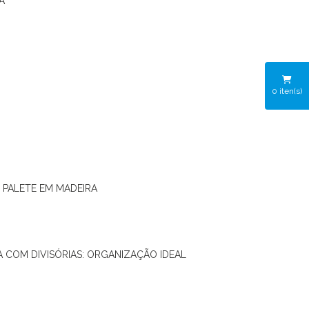
A
0
iten(s)
O PALETE EM MADEIRA
RA COM DIVISÓRIAS: ORGANIZAÇÃO IDEAL