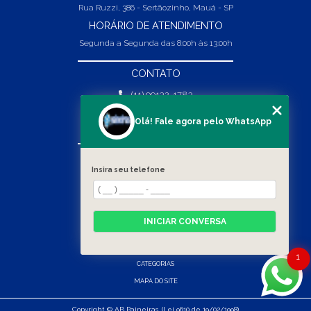
Rua Ruzzi, 386 - Sertãozinho, Mauá - SP
HORÁRIO DE ATENDIMENTO
Segunda a Segunda das 8:00h às 13:00h
CONTATO
(11) 99132-1783
(11) 99132-1783
Olá! Fale agora pelo WhatsApp
vendas@abpaineiras.com.br
MENU
Insira seu telefone
HOME
SOBRE NÓS
PRODUTOS
INICIAR CONVERSA
BLOG
CONTATO
1
CATEGORIAS
MAPA DO SITE
Copyright © AB Paineiras. (Lei 9610 de 19/02/1998)