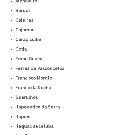
Alphaville
Barueri
Caieiras
Cajamar
Carapicuíba
Cotia
Embu Guaçú
Ferraz de Vasconcelos
Francisco Morato
Franco da Rocha
Guarulhos
Itapecerica da Serra
Itapevi
Itaquaquecetuba