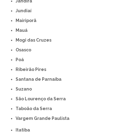
Jandira
Jundiaí
Mairiporã
Mauá
Mogi das Cruzes
Osasco
Poá
Ribeirão Pires
Santana de Parnaíba
Suzano
São Lourenço da Serra
Taboão da Serra
Vargem Grande Paulista
Itatiba