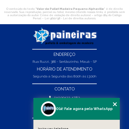
O conteúdo do texto "
Valor de Pallet Madeira Pequeno Alphaville
" é de direito
reservado. Sua reprodução, parcial ou total, mesmo citando nossos links, é proibida sem
a autorização do autor. Crime de violação de direito autoral – artigo 184 do Código
Penal –
Lei 9610/98 - Lei de direitos autorais
.
ENDEREÇO
Rua Ruzzi, 386 - Sertãozinho, Mauá - SP
HORÁRIO DE ATENDIMENTO
Segunda a Segunda das 8:00h às 13:00h
CONTATO
(11) 99132-1783
(11) 99132-1783
Olá! Fale agora pelo WhatsApp
vendas@abpaineiras.com.br
MENU
Insira seu telefone